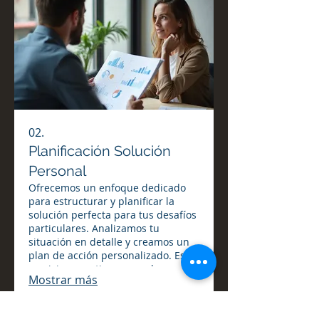
02.
Planificación Solución
Personal
Ofrecemos un enfoque dedicado
para estructurar y planificar la
solución perfecta para tus desafíos
particulares. Analizamos tu
situación en detalle y creamos un
plan de acción personalizado. Este
servicio garantiza que cada aspecto
Mostrar más
de tu situación sea considerado
para lograr el mejor resultado
posible. Es el primer paso hacia la