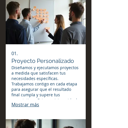
01.
Proyecto Personalizado
Diseñamos y ejecutamos proyectos
a medida que satisfacen tus
necesidades específicas.
Trabajamos contigo en cada etapa
para asegurar que el resultado
final cumpla y supere tus
expectativas. Este servicio es ideal
Mostrar más
para iniciativas únicas que
requieren una solución dedicada.
Te ayudamos a transformar tus
ideas en realidades tangibles.