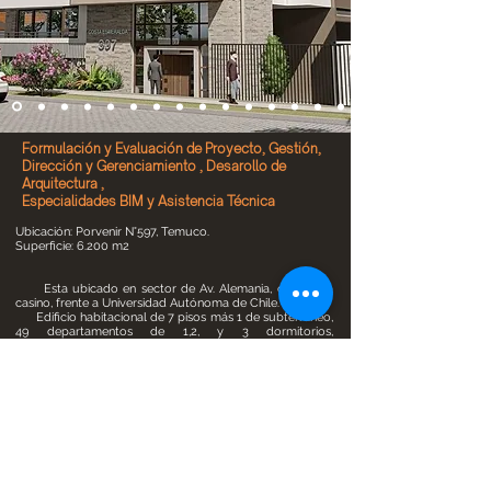
Formulación y Evaluación de Proyecto, Gestión,
Dirección y Gerenciamiento , Desarollo de
Arquitectura ,
Especialidades BIM y Asistencia Técnica
Ubicación: Porvenir N°597, Temuco.
Superficie: 6.200 m2
Esta ubicado en sector de Av. Alemania, cercano a
casino, frente a Universidad Autónoma de Chile.
Edificio habitacional de 7 pisos más 1 de subterráneo,
49 departamentos de 1,2, y 3 dormitorios,
estacionamientos, bodegas, hall de acceso, sala multiuso
y lavandería.
Este proyecto incorpora aspectos de eficiencia
energética, diseñado con envolvente térmica , ventana de
pvc y termopanel.
También tiene atributos de diseño interior como son
sus espacios comunes e interiores de departamentos
como cocinas y baños. Mobiliario de alto estándar,
cubiertas de cuarzo , equipamiento Teka, etc.
El proceso de diseño arquitectónico y construcción
están desarrollados en metodología BIM.