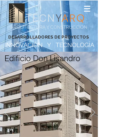
T
ECN
Y
ARQ
ARQUITECTURA Y CONSTRUCCIÓN
DESARROLLADORES DE PROYECTOS
INNOVACIÓN Y TECNOLOGÍA
Edificio Don Lisandro